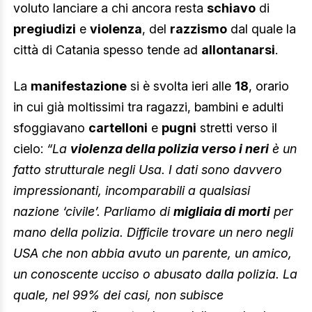
voluto lanciare a chi ancora resta
schiavo
di
pregiudizi
e
violenza
, del
razzismo
dal quale la
città di Catania spesso tende ad
allontanarsi
.
La
manifestazione
si è svolta ieri alle
18
, orario
in cui già moltissimi tra ragazzi, bambini e adulti
sfoggiavano
cartelloni
e
pugni
stretti verso il
cielo:
“La
violenza della polizia verso i neri
è un
fatto strutturale negli Usa. I dati sono davvero
impressionanti, incomparabili a qualsiasi
nazione ‘civile’. Parliamo di
migliaia di morti
per
mano della polizia. Difficile trovare un nero negli
USA che non abbia avuto un parente, un amico,
un conoscente ucciso o abusato dalla polizia. La
quale, nel 99% dei casi, non subisce