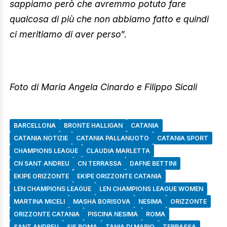
sappiamo però che avremmo potuto fare
qualcosa di più che non abbiamo fatto e quindi
ci meritiamo di aver perso
”.
Foto di Maria Angela Cinardo e Filippo Sicali
BARCELLONA
BRONTE HALLIGAN
CATANIA
CATANIA NOTIZIE
CATANIA PALLANUOTO
CATANIA SPORT
CHAMPIONS LEAGUE
CLAUDIA MARLETTA
CN SANT ANDREU
CN TERRASSA
DAFNE BETTINI
EKIPE ORIZZONTE
EKIPE ORIZZONTE CATANIA
LEN CHAMPIONS LEAGUE
LEN CHAMPIONS LEAGUE WOMEN
MARTINA MICELI
MASHA BORISOVA
NESIMA
ORIZZONTE
ORIZZONTE CATANIA
PISCINA NESIMA
ROMA
SANT ANDREU
SIS ROMA
TANIA DI MARIO
TERRASSA