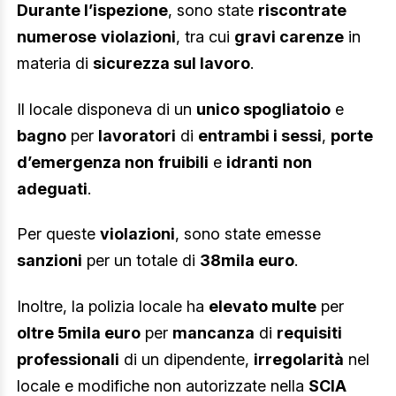
Durante l’ispezione
, sono state
riscontrate
numerose
violazioni
, tra cui
gravi carenze
in
materia di
sicurezza sul lavoro
.
Il locale disponeva di un
unico spogliatoio
e
bagno
per
lavoratori
di
entrambi i sessi
,
porte
d’emergenza non
fruibili
e
idranti
non
adeguati
.
Per queste
violazioni
, sono state emesse
sanzioni
per un totale di
38mila euro
.
Inoltre, la polizia locale ha
elevato multe
per
oltre 5mila euro
per
mancanza
di
requisiti
professionali
di un dipendente,
irregolarità
nel
locale e modifiche non autorizzate nella
SCIA