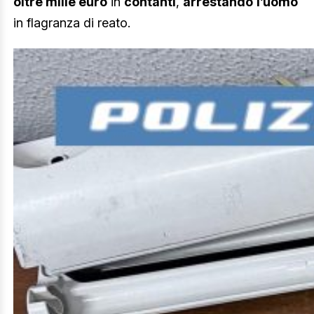
oltre mille euro
in
contanti
,
arrestando
l’uomo
in flagranza di reato.