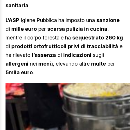
sanitaria
.
L’ASP
Igiene Pubblica ha imposto una
sanzione
di
mille euro
per
scarsa pulizia in cucina
,
mentre il corpo forestale ha
sequestrato
260 kg
di
prodotti ortofrutticoli
privi di tracciabilità
e
ha rilevato
l’assenza
di
indicazioni
sugli
allergeni
nei
menù
, elevando altre
multe
per
5mila euro
.