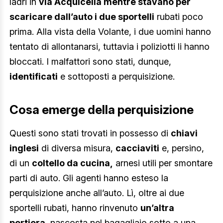
ladri in
via Acquicella mentre stavano per
scaricare dall’auto i due sportelli
rubati poco
prima. Alla vista della Volante, i due uomini hanno
tentato di allontanarsi, tuttavia i poliziotti li hanno
bloccati. I malfattori sono stati, dunque,
identificati
e sottoposti a perquisizione.
Cosa emerge della perquisizione
Questi sono stati trovati in possesso di
chiavi
inglesi
di diversa misura,
cacciaviti
e, persino,
di un
coltello da cucina,
arnesi utili per smontare
parti di auto. Gli agenti hanno esteso la
perquisizione anche all’auto. Lì, oltre ai due
sportelli rubati, hanno rinvenuto
un’altra
portiera
, nascosta nel bagagliaio sotto a una