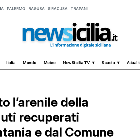
NA
PALERMO
RAGUSA
SIRACUSA
TRAPANI
Italia
Mondo
Meteo
NewSicilia TV
Scuola
Attuali
to l’arenile della
iuti recuperati
Catania e dal Comune