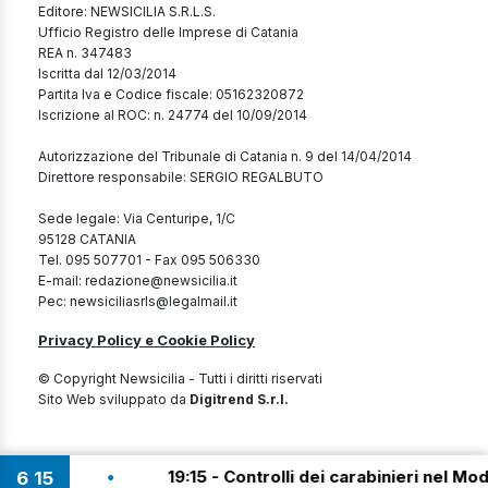
Editore: NEWSICILIA S.R.L.S.
Ufficio Registro delle Imprese di Catania
REA n. 347483
Iscritta dal 12/03/2014
Partita Iva e Codice fiscale: 05162320872
Iscrizione al ROC: n. 24774 del 10/09/2014
Autorizzazione del Tribunale di Catania n. 9 del 14/04/2014
Direttore responsabile: SERGIO REGALBUTO
Sede legale: Via Centuripe, 1/C
95128 CATANIA
Tel. 095 507701 - Fax 095 506330
E-mail: redazione@newsicilia.it
Pec: newsiciliasrls@legalmail.it
Privacy Policy e Cookie Policy
© Copyright Newsicilia - Tutti i diritti riservati
Sito Web sviluppato da
Digitrend S.r.l.
•
ti!
19:15 - Controlli dei carabinieri nel Modic
6
:
15