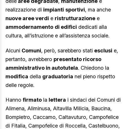
delle
aree degradate
,
manutenzione
e
realizzazione di
impianti
sportivi
, ma anche
nuove aree verdi
e
ristrutturazione
e
ammodernamento
di edifici
dedicati alla
cultura, all’istruzione e all’assistenza sociale.
Alcuni
Comuni
, però, sarebbero stati
esclusi
e,
pertanto, avrebbero
presentato ricorso
amministrativo in autotutela
. Chiedono la
modifica
della
graduatoria
nel pieno rispetto
delle regole.
Hanno
firmato
la
lettera
i sindaci dei Comuni di
Alimena, Aliminusa, Altavilla Milicia, Baucina,
Bompietro, Caccamo, Caltavuturo, Campofelice
di Fitalia, Campofelice di Roccella, Castelbuono,