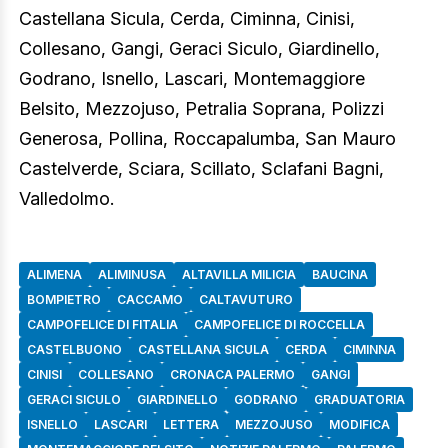
Castellana Sicula, Cerda, Ciminna, Cinisi,
Collesano, Gangi, Geraci Siculo, Giardinello,
Godrano, Isnello, Lascari, Montemaggiore
Belsito, Mezzojuso, Petralia Soprana, Polizzi
Generosa, Pollina, Roccapalumba, San Mauro
Castelverde, Sciara, Scillato, Sclafani Bagni,
Valledolmo.
ALIMENA
ALIMINUSA
ALTAVILLA MILICIA
BAUCINA
BOMPIETRO
CACCAMO
CALTAVUTURO
CAMPOFELICE DI FITALIA
CAMPOFELICE DI ROCCELLA
CASTELBUONO
CASTELLANA SICULA
CERDA
CIMINNA
CINISI
COLLESANO
CRONACA PALERMO
GANGI
GERACI SICULO
GIARDINELLO
GODRANO
GRADUATORIA
ISNELLO
LASCARI
LETTERA
MEZZOJUSO
MODIFICA