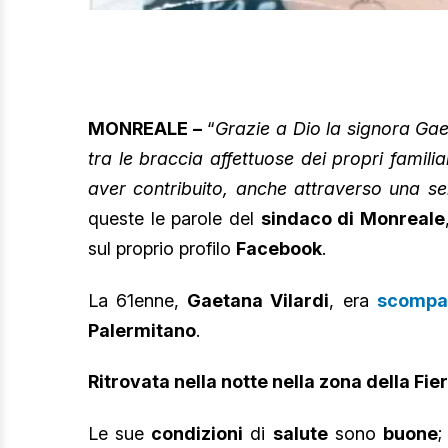
MONREALE –
“
Grazie a Dio la signora Gae
tra le braccia affettuose dei propri famili
aver contribuito, anche attraverso una sem
queste le parole del
sindaco di Monreale
sul proprio profilo
Facebook
.
La 61enne,
Gaetana Vilardi
, era
scompar
Palermitano
.
Ritrovata nella notte nella zona della Fi
Le sue
condizioni
di
salute
sono
buone
;