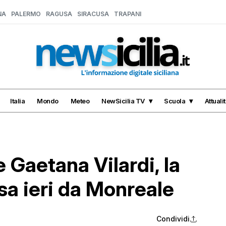
NA
PALERMO
RAGUSA
SIRACUSA
TRAPANI
Italia
Mondo
Meteo
NewSicilia TV
Scuola
Attuali
e Gaetana Vilardi, la
sa ieri da Monreale
Condividi