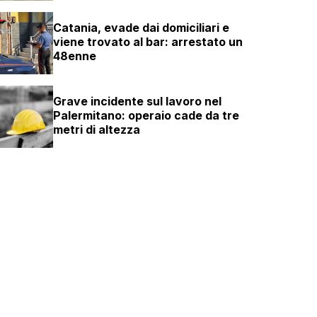
Catania, evade dai domiciliari e
viene trovato al bar: arrestato un
48enne
Grave incidente sul lavoro nel
Palermitano: operaio cade da tre
metri di altezza