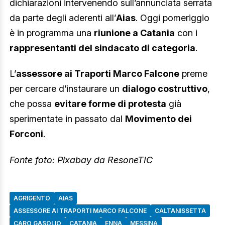
dichiarazioni intervenendo sull’annunciata serrata
da parte degli aderenti all’
Aias
. Oggi pomeriggio
è in programma una
riunione a Catania
con i
rappresentanti del sindacato di categoria
.
L’
assessore ai Traporti Marco Falcone
preme
per cercare d’instaurare un
dialogo costruttivo
,
che possa
evitare forme di protesta
già
sperimentate in passato dal
Movimento dei
Forconi
.
Fonte foto: Pixabay da ResoneTIC
AGRIGENTO
AIAS
ASSESSORE AI TRAPORTI MARCO FALCONE
CALTANISSETTA
CARO GASOLIO
CATANIA
ENNA
MESSINA