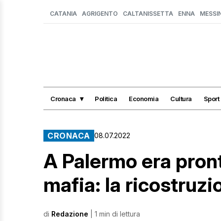
CATANIA
AGRIGENTO
CALTANISSETTA
ENNA
MESSI
Cronaca
Politica
Economia
Cultura
Sport
CRONACA
08.07.2022
A Palermo era pront
mafia: la ricostruzi
di
Redazione
| 1 min di lettura