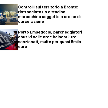
Controlli sul territorio a Bronte:
rintracciato un cittadino
marocchino soggetto a ordine di
carcerazione
Porto Empedocle, parcheggiatori
abusivi nelle aree balneari: tre
sanzionati, multe per quasi 5mila
euro