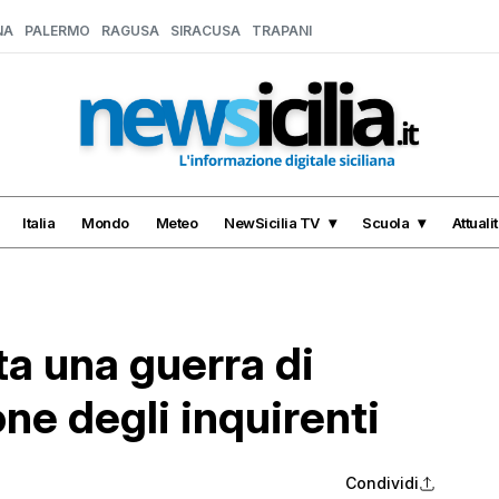
NA
PALERMO
RAGUSA
SIRACUSA
TRAPANI
Italia
Mondo
Meteo
NewSicilia TV
Scuola
Attuali
a una guerra di
one degli inquirenti
Condividi