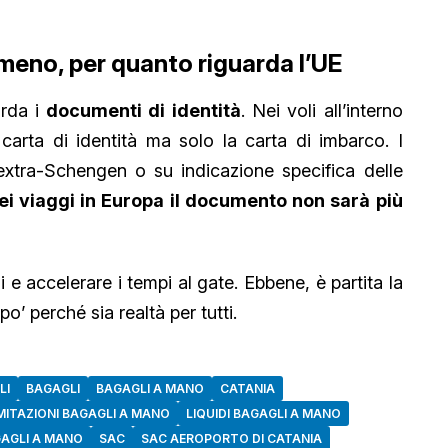
almeno, per quanto riguarda l’UE
arda i
documenti di identità
. Nei voli all’interno
 carta di identità ma solo la carta di imbarco. I
 extra-Schengen o su indicazione specifica delle
ei viaggi in Europa il documento non sarà più
i e accelerare i tempi al gate. Ebbene, è partita la
o’ perché sia realtà per tutti.
LI
BAGAGLI
BAGAGLI A MANO
CATANIA
MITAZIONI BAGAGLI A MANO
LIQUIDI BAGAGLI A MANO
GAGLI A MANO
SAC
SAC AEROPORTO DI CATANIA