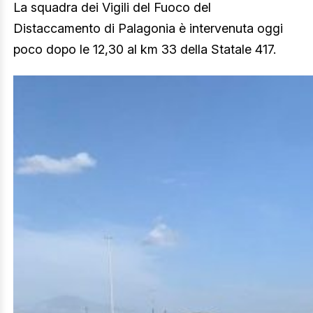
La squadra dei Vigili del Fuoco del
Distaccamento di Palagonia è intervenuta oggi
poco dopo le 12,30 al km 33 della Statale 417.