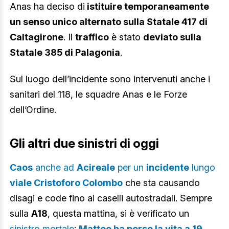
Anas ha deciso di
istituire temporaneamente
un senso unico alternato sulla Statale 417 di
Caltagirone
. Il
traffico
è stato
deviato sulla
Statale 385 di Palagonia
.
Sul luogo dell’incidente sono intervenuti anche i
sanitari del 118, le squadre Anas e le Forze
dell’Ordine.
Gli altri due sinistri di oggi
Caos
anche ad
Acireale
per un
incidente
lungo
viale Cristoforo Colombo
che sta causando
disagi e code fino ai caselli autostradali. Sempre
sulla
A18
, questa mattina, si è verificato un
sinistro mortale
:
Matteo ha perso la vita a 19