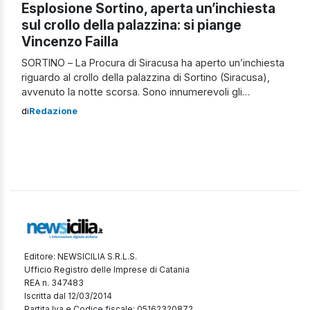
Esplosione Sortino, aperta un’inchiesta
sul crollo della palazzina: si piange
Vincenzo Failla
SORTINO – La Procura di Siracusa ha aperto un’inchiesta
riguardo al crollo della palazzina di Sortino (Siracusa),
avvenuto la notte scorsa. Sono innumerevoli gli
interrogativi su quanto accaduto in via Carlentini. Non si
di
Redazione
esclude che l’esplosione possa essere stata provocata
da una fuga di gas, ma ancora non c’è nulla di certo. Non
è chiara al […]
Editore: NEWSICILIA S.R.L.S.
Ufficio Registro delle Imprese di Catania
REA n. 347483
Iscritta dal 12/03/2014
Partita Iva e Codice fiscale: 05162320872