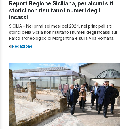
Report Regione Siciliana, per alcuni siti
storici non risultano i numeri degli
incassi
SICILIA – Nei primi sei mesi del 2024, nei principali siti
storici della Sicilia non risultano i numeri degli incassi sul
Parco archeologico di Morgantina e sulla Villa Romana
del Casale, considerato uno dei patrimoni più importanti
di
Redazione
d’Italia. Questo quanto riportato dal report della Regione
Siciliana, che rende visibili i dati delle visite. All’interno
dell’elenco […]