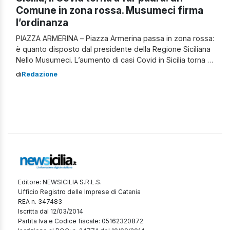
Comune in zona rossa. Musumeci firma
l’ordinanza
PIAZZA ARMERINA – Piazza Armerina passa in zona rossa:
è quanto disposto dal presidente della Regione Siciliana
Nello Musumeci. L’aumento di casi Covid in Sicilia torna a
far paura. Nell’Ennese, nello specifico, a seguito di
di
Redazione
confronto tra il Governatore e il sindaco e su richiesta
dell’Asp di Enna, si è deciso di emettere l’ordinanza
(clicca […]
Editore: NEWSICILIA S.R.L.S.
Ufficio Registro delle Imprese di Catania
REA n. 347483
Iscritta dal 12/03/2014
Partita Iva e Codice fiscale: 05162320872