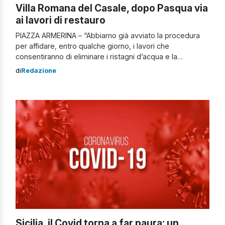
Villa Romana del Casale, dopo Pasqua via
ai lavori di restauro
PIAZZA ARMERINA – “Abbiamo già avviato la procedura
per affidare, entro qualche giorno, i lavori che
consentiranno di eliminare i ristagni d’acqua e la
formazione di muschi nel Peristilio della Villa Romana del
di
Redazione
Casale, così da restituire completo decoro all’ambiente“.
Lo ha detto il presidente della Regione, Renato Schifani.
oggi pomeriggio nel corso di un […]
Sicilia, il Covid torna a far paura: un