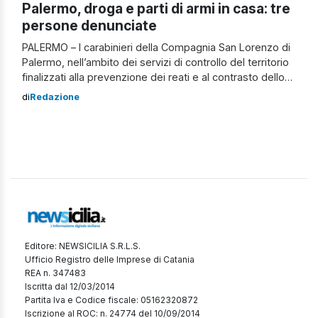
Palermo, droga e parti di armi in casa: tre
persone denunciate
PALERMO – I carabinieri della Compagnia San Lorenzo di
Palermo, nell’ambito dei servizi di controllo del territorio
finalizzati alla prevenzione dei reati e al contrasto dello
spaccio di droga, hanno deferito in stato di libertà tre
di
Redazione
palermitani, tra cui una donna, di età compresa tra i 43 e i
48 anni. Sono tutti noti alle […]
Editore: NEWSICILIA S.R.L.S.
Ufficio Registro delle Imprese di Catania
REA n. 347483
Iscritta dal 12/03/2014
Partita Iva e Codice fiscale: 05162320872
Iscrizione al ROC: n. 24774 del 10/09/2014