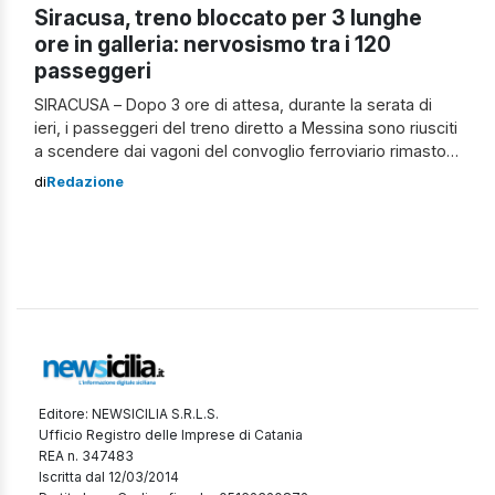
Siracusa, treno bloccato per 3 lunghe
ore in galleria: nervosismo tra i 120
passeggeri
SIRACUSA – Dopo 3 ore di attesa, durante la serata di
ieri, i passeggeri del treno diretto a Messina sono riusciti
a scendere dai vagoni del convoglio ferroviario rimasto
all’interno della galleria che collega contrada Targia da
di
Redazione
Fusco a Siracusa. Un incubo per i 120 passeggeri, di cui 3
neonati e due bambini, che si […]
Editore: NEWSICILIA S.R.L.S.
Ufficio Registro delle Imprese di Catania
REA n. 347483
Iscritta dal 12/03/2014