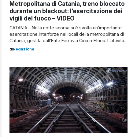
Metropolitana di Catania, treno bloccato
durante un blackout: l’esercitazione dei
vigili del fuoco – VIDEO
CATANIA – Nella notte scorsa si è svolta un’importante
esercitazione interforze nei locali della metropolitana di
Catania, gestita dall’Ente Ferrovia CircumEtnea. L’attività
esercitativa ha coinvolto oltre 200 operatori, tra cui un
di
Redazione
centinaio di vigili del fuoco, ed è stata organizzata dalla
Direzione regionale dei vigili del fuoco per la Sicilia in
collaborazione con la Prefettura […]