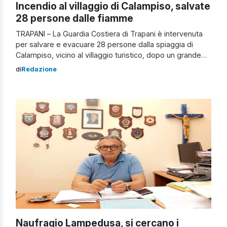
Incendio al villaggio di Calampiso, salvate
28 persone dalle fiamme
TRAPANI – La Guardia Costiera di Trapani è intervenuta
per salvare e evacuare 28 persone dalla spiaggia di
Calampiso, vicino al villaggio turistico, dopo un grande
incendio che ha colpito il complesso residenziale a San
di
Redazione
Vito Lo Capo. L’incendio è iniziato intorno alle 02:35 di
notte, alimentato da un caldo vento di scirocco. Nel
complesso […]
Naufragio Lampedusa, si cercano i