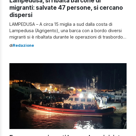
Lampedusa, si ribalta barcone di
migranti: salvate 47 persone, si cercano
dispersi
LAMPEDUSA – A circa 15 miglia a sud dalla costa di
Lampedusa (Agrigento), una barca con a bordo diversi
migranti si è ribaltata durante le operazioni di trasbordo.
Sul posto, infatti, era presente la Guardia Costiera per le
di
Redazione
operazioni di soccorso. Allo stato attuale, dopo il
ribaltamento, sono state tratte in salvo 47 persone.
Continuano, invece, […]