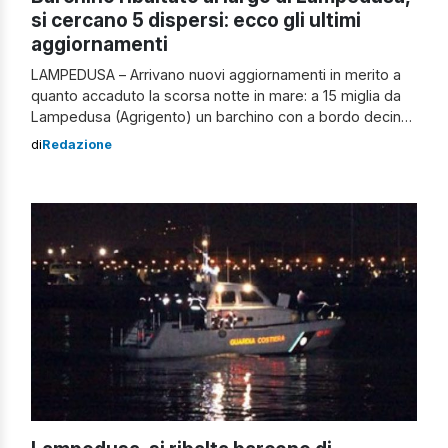
si cercano 5 dispersi: ecco gli ultimi
aggiornamenti
LAMPEDUSA – Arrivano nuovi aggiornamenti in merito a
quanto accaduto la scorsa notte in mare: a 15 miglia da
Lampedusa (Agrigento) un barchino con a bordo decine
di migranti si è ribaltato. Il tutto sarebbe accaduto
di
Redazione
durante le operazioni di trasbordo ma, mentre in un
primo momento si sarebbe affermato che le persone
salvate fossero 47, […]