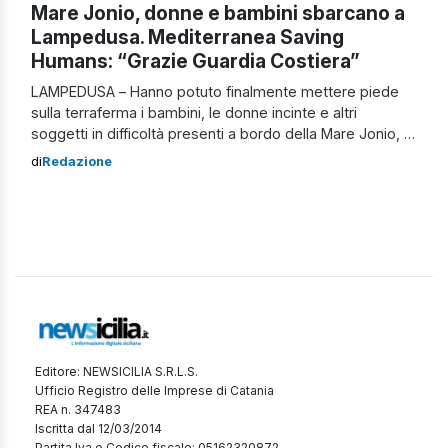
Mare Jonio, donne e bambini sbarcano a
Lampedusa. Mediterranea Saving
Humans: “Grazie Guardia Costiera”
LAMPEDUSA – Hanno potuto finalmente mettere piede
sulla terraferma i bambini, le donne incinte e altri
soggetti in difficoltà presenti a bordo della Mare Jonio, la
nave dell’Ong Mediterranea Saving Humans che da
di
Redazione
diverse ore attende di essere autorizzata ad attraccare
in un porto sicuro. Il trasbordo di 64 persone è avvenuto
nella tarda serata […]
Editore: NEWSICILIA S.R.L.S.
Ufficio Registro delle Imprese di Catania
REA n. 347483
Iscritta dal 12/03/2014
Partita Iva e Codice fiscale: 05162320872