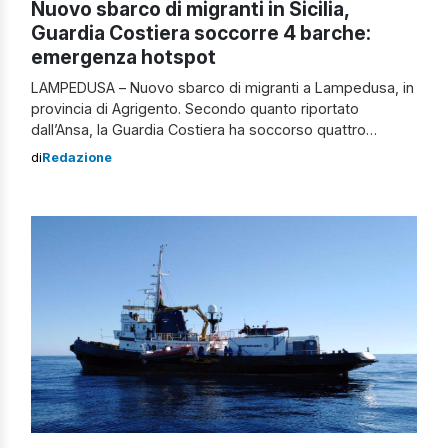
Nuovo sbarco di migranti in Sicilia,
Guardia Costiera soccorre 4 barche:
emergenza hotspot
LAMPEDUSA – Nuovo sbarco di migranti a Lampedusa, in
provincia di Agrigento. Secondo quanto riportato
dall’Ansa, la Guardia Costiera ha soccorso quattro
barche, che trasportavano 71 tunisini, nelle acque
di
Redazione
antistanti Lampedusa. I profughi, dopo essere stati
soccorsi, sarebbero stati trasbordati sulla motovedetta,
che sembrerebbe essere già giunta a molo Favarolo.
Dopo i vari controlli di […]