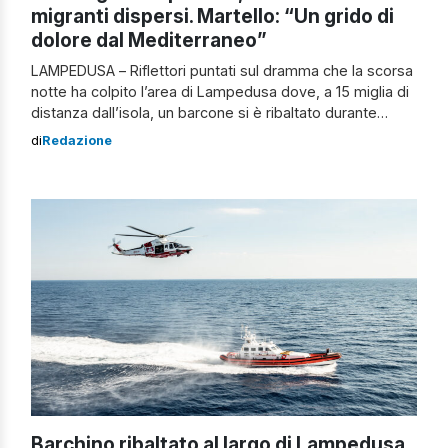
migranti dispersi. Martello: “Un grido di
dolore dal Mediterraneo”
LAMPEDUSA – Riflettori puntati sul dramma che la scorsa
notte ha colpito l’area di Lampedusa dove, a 15 miglia di
distanza dall’isola, un barcone si è ribaltato durante
un’operazione di trasbordo. Sul mezzo si trovavano circa
di
Redazione
50 persone e pare che 45 di esse siano state salvate,
mentre 5 soggetti risulterebbero ancora dispersi. Sulla
vicenda si […]
Barchino ribaltato al largo di Lampedusa,