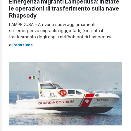
Emergenza migranti Lampedusa: iniziate
le operazioni di trasferimento sulla nave
Rhapsody
LAMPEDUSA – Arrivano nuovi aggiornamenti
sull’emergenza migranti: oggi, infatti, è iniziato il
trasferimento degli ospiti nell’hotspot di Lampedusa
sulla nave Rhapsody. Le operazioni di trasferimento,
di
Redazione
però, avverranno in rada, perché il forte vento impedisce
all’imbarcazione di poter accedere al porto. A fare da
“piattaforma” tra la terra ferma e la nave è un
peschereccio. L’imbarcazione, che […]