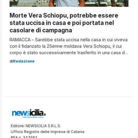
Morte Vera Schiopu, potrebbe essere
stata uccisa in casa e poi portata nel
casolare di campagna
RAMACCA – Sarebbe stata uccisa nella casa in cui viveva
con il fidanzato la 25enne moldava Vera Schiopu, il cui
corpo è stato successivamente trasferito in una casa di
campagna semi-abbandonata dove è stato scoperto. Gli
di
Redazione
inquirenti stanno esaminando la possibilità che sia
avvenuta un’uccisione premeditata, seguita da uno
spostamento del corpo per simulare un […]
Editore: NEWSICILIA S.R.L.S.
Ufficio Registro delle Imprese di Catania
REA n. 347483