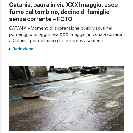
Catania, paura in via XXXI maggio: esce
fumo dal tombino, decine di famiglie
senza corrente – FOTO
CATANIA – Momenti di apprensione quelli vissuti nel
pomeriggio di oggi in via XXXI maggio, in zona Rapisardi
a Catania, per del fumo che è improvvisamente
fuoriuscito da alcuni tombini presenti sulla carreggiata.
di
Redazione
Sul posto si sono presentati gli agenti della polizia
stradale e i vigili del fuoco del distaccamento Nord del
capoluogo etneo. Secondo […]