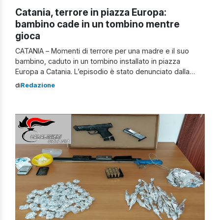
Catania, terrore in piazza Europa:
bambino cade in un tombino mentre
gioca
CATANIA – Momenti di terrore per una madre e il suo
bambino, caduto in un tombino installato in piazza
Europa a Catania. L’episodio è stato denunciato dalla
stessa donna attraverso la pagina Facebook “Inciviltà a
di
Redazione
Catania“: “Mio figlio salvo per miracolo. Mando le foto del
tombino rotto dove mio figlio è caduto mentre giocava.
Preciso […]