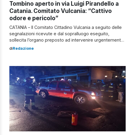
Tombino aperto in via Luigi Pirandello a
Catania. Comitato Vulcania: “Cattivo
odore e pericolo”
CATANIA – Il Comitato Cittadino Vulcania a seguito delle
segnalazioni ricevute e dal sopralluogo eseguito,
sollecita l’organo preposto ad intervenire urgentemente
per la presenza, in via Luigi Pirandello, nel quartiere
di
Redazione
Borgo-Sanzio di Catania, di un pericolosissimo tombino
non visibile in particolare nelle ore serali. Tombino
aperto in via Luigi Pirandello a Catania “Oltre a […]