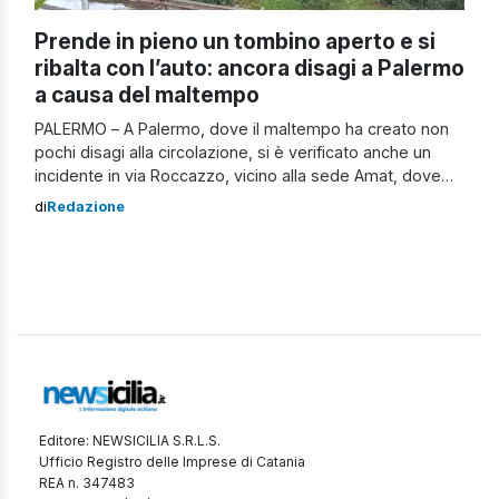
Prende in pieno un tombino aperto e si
ribalta con l’auto: ancora disagi a Palermo
a causa del maltempo
PALERMO – A Palermo, dove il maltempo ha creato non
pochi disagi alla circolazione, si è verificato anche un
incidente in via Roccazzo, vicino alla sede Amat, dove
un’auto si è ribaltata su un lato. Nello specifico, pare che
di
Redazione
abbia preso in pieno un tombino che era stato aperto
per far defluire l’acqua accumulata a causa […]
Editore: NEWSICILIA S.R.L.S.
Ufficio Registro delle Imprese di Catania
REA n. 347483