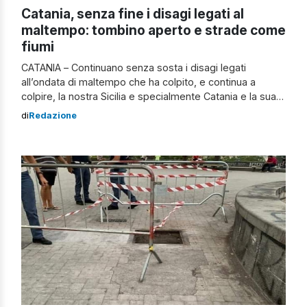
Catania, senza fine i disagi legati al
maltempo: tombino aperto e strade come
fiumi
CATANIA – Continuano senza sosta i disagi legati
all’ondata di maltempo che ha colpito, e continua a
colpire, la nostra Sicilia e specialmente Catania e la sua
provincia. Oltre alla caduta di detriti, alberi e il fango che
di
Redazione
ha devastato le nostre città, sembrano non volersi
arrestare i danni e i disagi per la popolazione […]