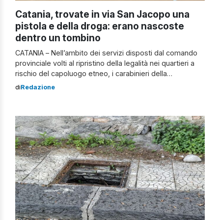
Catania, trovate in via San Jacopo una
pistola e della droga: erano nascoste
dentro un tombino
CATANIA – Nell’ambito dei servizi disposti dal comando
provinciale volti al ripristino della legalità nei quartieri a
rischio del capoluogo etneo, i carabinieri della
compagnia di Fontanarossa, coadiuvati dai colleghi del
di
Redazione
Nucleo Cinofili di Nicolosi, hanno battuto palmo a palmo
quella zona collocata tra il quartiere Zia Lisa e il Villaggio
Sant’Agata. Nel corso del servizio, […]