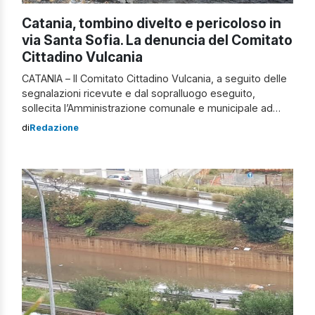
Catania, tombino divelto e pericoloso in
via Santa Sofia. La denuncia del Comitato
Cittadino Vulcania
CATANIA – Il Comitato Cittadino Vulcania, a seguito delle
segnalazioni ricevute e dal sopralluogo eseguito,
sollecita l’Amministrazione comunale e municipale ad
intervenire urgentemente per la presenza, in via Santa
di
Redazione
Sofia incrocio con via Varese, di un nuovo e pericoloso
tombino totalmente divelto e non visibile nelle ore serali.
Esistente da troppi mesi senza che nessuno […]