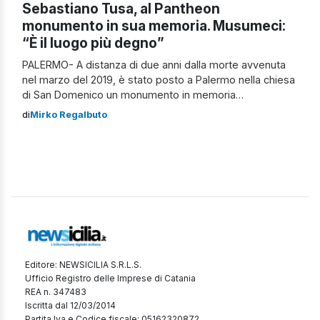
Sebastiano Tusa, al Pantheon
monumento in sua memoria. Musumeci:
“È il luogo più degno”
PALERMO- A distanza di due anni dalla morte avvenuta
nel marzo del 2019, è stato posto a Palermo nella chiesa
di San Domenico un monumento in memoria
dell’archeologo Sebastiano Tusa, deceduto a seguito di
di
Mirko Regalbuto
un incidente aereo in Etiopia mentre compiva il suo
impiego di assessore regionale ai Beni culturali della
Sicilia. Le spoglie dell’assessore vengono quindi poste
[…]
Editore: NEWSICILIA S.R.L.S.
Ufficio Registro delle Imprese di Catania
REA n. 347483
Iscritta dal 12/03/2014
Partita Iva e Codice fiscale: 05162320872