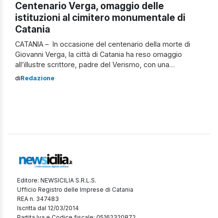
Centenario Verga, omaggio delle
istituzioni al cimitero monumentale di
Catania
CATANIA – In occasione del centenario della morte di
Giovanni Verga, la città di Catania ha reso omaggio
all’illustre scrittore, padre del Verismo, con una
cerimonia in Cattedrale, alla quale hanno partecipato gli
di
Redazione
eredi Verga e Catalano e le autorità cittadine, e un
omaggio nel Cimitero monumentale, accompagnato
dalla tradizionale deposizione di fiori sul sepolcro […]
Editore: NEWSICILIA S.R.L.S.
Ufficio Registro delle Imprese di Catania
REA n. 347483
Iscritta dal 12/03/2014
Partita Iva e Codice fiscale: 05162320872