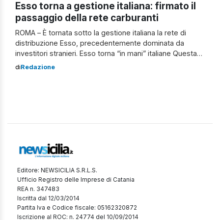
Esso torna a gestione italiana: firmato il
passaggio della rete carburanti
ROMA – È tornata sotto la gestione italiana la rete di
distribuzione Esso, precedentemente dominata da
investitori stranieri. Esso torna “in mani” italiane Questa
mattina a Roma è stato siglato l’accordo per la cessione
di
Redazione
di Eg Italia – che gestisce circa 1.200 punti vendita,
corrispondenti al 6% della rete distributiva nazionale – a
un Consorzio formato […]
Editore: NEWSICILIA S.R.L.S.
Ufficio Registro delle Imprese di Catania
REA n. 347483
Iscritta dal 12/03/2014
Partita Iva e Codice fiscale: 05162320872
Iscrizione al ROC: n. 24774 del 10/09/2014