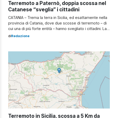
Terremoto a Paternò, doppia scossa nel
Catanese “sveglia” i cittadini
CATANIA – Trema la terra in Sicilia, ed esattamente nella
provincia di Catania, dove due scosse di terremoto – di
cui una di più forte entità – hanno svegliato i cittadini. La
scossa più forte, quella di magnitudo ML 3.6, ha avuto
di
Redazione
luogo a 4 km S da Paternò alle 4,21 ora italiana con
coordinate geografiche […]
Terremoto in Sicilia, scossa a 5 Km da