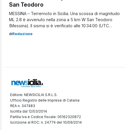
San Teodoro
MESSINA – Terremoto in Sicilia. Una scossa di magnitudo
ML 2.8 è avvenuto nella zona a 5 km W San Teodoro
(Messina). Il sisma si è verificato alle 10:34:00 (UTC
+01:00) ora italiana, con coordinate geografiche (lat, lon)
di
Redazione
37.828, 14.644 e ad una profondità di 9 km. Il terremoto è
stato localizzato dalla Sala Sismica […]
Editore: NEWSICILIA S.R.L.S.
Ufficio Registro delle Imprese di Catania
REA n. 347483
Iscritta dal 12/03/2014
Partita Iva e Codice fiscale: 05162320872
Iscrizione al ROC: n. 24774 del 10/09/2014