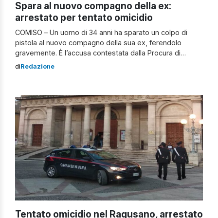
Spara al nuovo compagno della ex:
arrestato per tentato omicidio
COMISO – Un uomo di 34 anni ha sparato un colpo di
pistola al nuovo compagno della sua ex, ferendolo
gravemente. È l’accusa contestata dalla Procura di
Siracusa, diretta da Francesco Puleio, a un pregiudicato
di
Redazione
di 34 anni di Vittoria fermato dalla polizia per tentato
omicidio. La vittima, colpito al fianco con un proiettile
calibro […]
Tentato omicidio nel Ragusano, arrestato