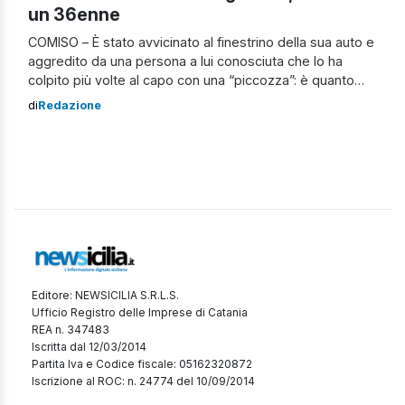
un 36enne
COMISO – È stato avvicinato al finestrino della sua auto e
aggredito da una persona a lui conosciuta che lo ha
colpito più volte al capo con una “piccozza”: è quanto
accaduto ad ottobre 2022 a Comiso, in provincia di
di
Redazione
Ragusa. I carabinieri della locale Stazione, a seguito dei
fatti, sono giunti sul posto e […]
Editore: NEWSICILIA S.R.L.S.
Ufficio Registro delle Imprese di Catania
REA n. 347483
Iscritta dal 12/03/2014
Partita Iva e Codice fiscale: 05162320872
Iscrizione al ROC: n. 24774 del 10/09/2014