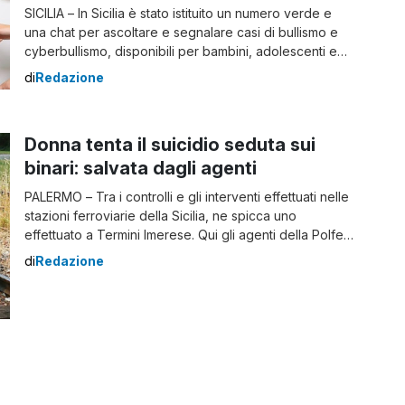
SICILIA – In Sicilia è stato istituito un numero verde e
una chat per ascoltare e segnalare casi di bullismo e
cyberbullismo, disponibili per bambini, adolescenti e
adulti. Il servizio, attivo da ieri, sarà operativo dal lunedì
di
Redazione
al venerdì dalle 14 alle 20. Nasce in Sicilia un progetto
sul bullismo e cyberbullismo Il numero verde […]
Donna tenta il suicidio seduta sui
binari: salvata dagli agenti
PALERMO – Tra i controlli e gli interventi effettuati nelle
stazioni ferroviarie della Sicilia, ne spicca uno
effettuato a Termini Imerese. Qui gli agenti della Polfer
hanno soccorso una donna di 53 anni che si era seduta
di
Redazione
sui binari, con intenti suicidi. Grazie al loro intervento la
signora è stata messa in sicurezza e tranquillizzata
dagli […]