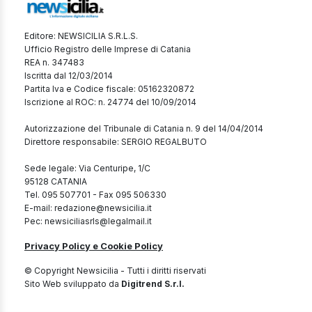
Editore: NEWSICILIA S.R.L.S.
Ufficio Registro delle Imprese di Catania
REA n. 347483
Iscritta dal 12/03/2014
Partita Iva e Codice fiscale: 05162320872
Iscrizione al ROC: n. 24774 del 10/09/2014
Autorizzazione del Tribunale di Catania n. 9 del 14/04/2014
Direttore responsabile: SERGIO REGALBUTO
Sede legale: Via Centuripe, 1/C
95128 CATANIA
Tel. 095 507701 - Fax 095 506330
E-mail: redazione@newsicilia.it
Pec: newsiciliasrls@legalmail.it
Privacy Policy e Cookie Policy
© Copyright Newsicilia - Tutti i diritti riservati
Sito Web sviluppato da
Digitrend S.r.l.