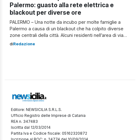
Palermo: guasto alla rete elettrica e
blackout per diverse ore
PALERMO – Una notte da incubo per molte famiglie a
Palermo a causa di un blackout che ha colpito diverse
zone centrali della città. Alcuni residenti nell’area di via
Libertà, esasperati dalla mancanza di luce, acqua e dalla
di
Redazione
calura, sono scesi in strada. I tecnici dell’Enel, dopo
numerose sollecitazioni, sono intervenuti intorno alla
mezzanotte per […]
Editore: NEWSICILIA S.R.L.S.
Ufficio Registro delle Imprese di Catania
REA n. 347483
Iscritta dal 12/03/2014
Partita Iva e Codice fiscale: 05162320872
Iscrizione al ROC: n. 24774 del 10/09/2014