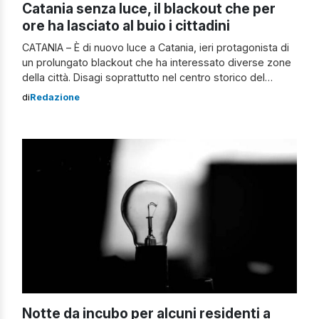
Catania senza luce, il blackout che per
ore ha lasciato al buio i cittadini
CATANIA – È di nuovo luce a Catania, ieri protagonista di
un prolungato blackout che ha interessato diverse zone
della città. Disagi soprattutto nel centro storico del
territorio etneo, dove i cittadini hanno risentito
di
Redazione
maggiormente del disservizio. Quest’ultimo causato, a
quanto pare, da un guasto a una delle cabine primarie
dell’Enel, e che ha reso necessario […]
Notte da incubo per alcuni residenti a