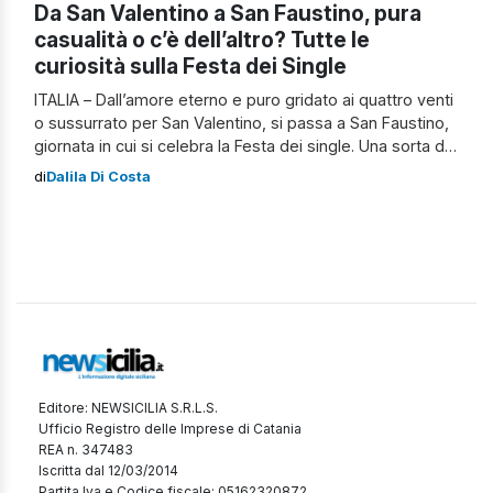
Da San Valentino a San Faustino, pura
casualità o c’è dell’altro? Tutte le
curiosità sulla Festa dei Single
ITALIA – Dall’amore eterno e puro gridato ai quattro venti
o sussurrato per San Valentino, si passa a San Faustino,
giornata in cui si celebra la Festa dei single. Una sorta di
“riscatto” per coloro che non hanno ancora trovato la
di
Dalila Di Costa
propria metà o un modo per ricordare semplicemente
che nella vita serve anche un […]
Editore: NEWSICILIA S.R.L.S.
Ufficio Registro delle Imprese di Catania
REA n. 347483
Iscritta dal 12/03/2014
Partita Iva e Codice fiscale: 05162320872