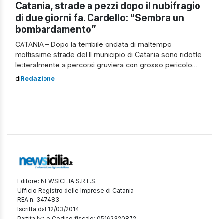
Catania, strade a pezzi dopo il nubifragio
di due giorni fa. Cardello: “Sembra un
bombardamento”
CATANIA – Dopo la terribile ondata di maltempo
moltissime strade del II municipio di Catania sono ridotte
letteralmente a percorsi gruviera con grosso pericolo
per la sicurezza del traffico e l’incolumità degli
di
Redazione
automobilisti. A lanciare l’allarme è il consigliere di
“Picanello-Ognina-Barriera-Canalicchio” Andrea Cardello.
“La situazione è estremamente serie e se
l’amministrazione comunale non interviene
immediatamente […]
Editore: NEWSICILIA S.R.L.S.
Ufficio Registro delle Imprese di Catania
REA n. 347483
Iscritta dal 12/03/2014
Partita Iva e Codice fiscale: 05162320872