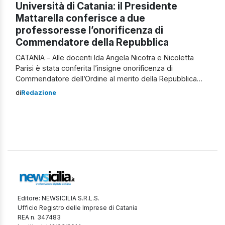
Università di Catania: il Presidente
Mattarella conferisce a due
professoresse l’onorificenza di
Commendatore della Repubblica
CATANIA – Alle docenti Ida Angela Nicotra e Nicoletta
Parisi è stata conferita l’insigne onorificenza di
Commendatore dell’Ordine al merito della Repubblica
italiana dal presidente Sergio Mattarella su proposta
di
Redazione
della Presidenza del Consiglio. Un riconoscimento
assegnato per “ricompensare benemerenze acquisite
verso la Nazione nel campo delle lettere, delle arti, della
economia e nel disimpegno di pubbliche […]
Editore: NEWSICILIA S.R.L.S.
Ufficio Registro delle Imprese di Catania
REA n. 347483