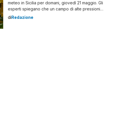
meteo in Sicilia per domani, giovedì 21 maggio. Gli
esperti spiegano che un campo di alte pressioni
abbraccia la Regione garantendo tempo stabile e
di
Redazione
soleggiato ovunque. La Protezione civile regionale –
nel bollettino – non ha diramato alcuno stato d’allerta.
Meteo Sicilia: le previsioni per domani Gli esperti di 3b
meteo spiegano che ” sul litorale tirrenico giornata in
prevalenza poco nuvolosa, salvo presenza di nubi […]