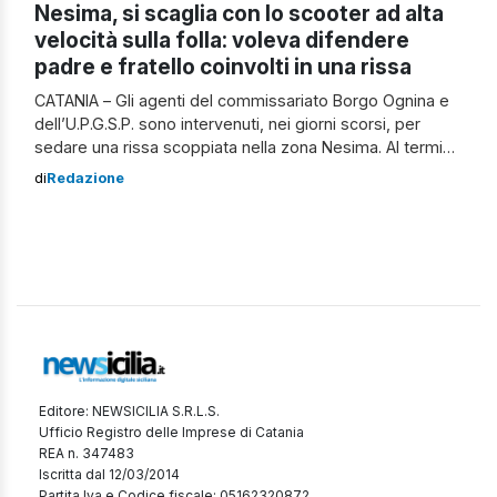
Nesima, si scaglia con lo scooter ad alta
velocità sulla folla: voleva difendere
padre e fratello coinvolti in una rissa
CATANIA – Gli agenti del commissariato Borgo Ognina e
dell’U.P.G.S.P. sono intervenuti, nei giorni scorsi, per
sedare una rissa scoppiata nella zona Nesima. Al termine
dell’intervento, quattro persone sono state indagate in
di
Redazione
stato di libertà per il reato di rissa, una di esse, anche
per il reato di tentata estorsione. Nel corso del litigio, un
[…]
Editore: NEWSICILIA S.R.L.S.
Ufficio Registro delle Imprese di Catania
REA n. 347483
Iscritta dal 12/03/2014
Partita Iva e Codice fiscale: 05162320872