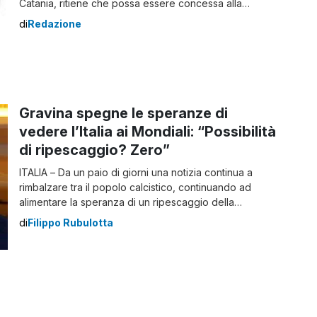
Catania, ritiene che possa essere concessa alla
predetta Città l’opportunità, attraverso la procedura di
di
Redazione
cui all’art. 52, comma 10 delle NOIF e nel rispetto dei
requisiti ivi previsti o comunque fissati dalla FIGC, di
iscrivere al Campionato […]
Gravina spegne le speranze di
vedere l’Italia ai Mondiali: “Possibilità
di ripescaggio? Zero”
ITALIA – Da un paio di giorni una notizia continua a
rimbalzare tra il popolo calcistico, continuando ad
alimentare la speranza di un ripescaggio della
Nazionale italiana ai Mondiali in Qatar che si
di
Filippo Rubulotta
svolgeranno tra novembre e dicembre, in uno scenario
atipico e mai verificatosi prima. La bomba è esplosa
dopo che il Cile, eliminato […]