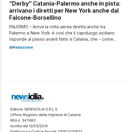
“Derby” Catania-Palermo anche in pista:
arrivano i diretti per New York anche dal
Falcone-Borsellino
PALERMO – Arriva la rotta aerea diretta anche tra
Palermo e New York: è così che il capoluogo siciliano
risponde al passo avanti fatto a Catania, che – come
annunciato nelle scorse settimane – da maggio 2025
di
Redazione
offrirà la possibilità di un volo diretto fino alla città più
popolosa degli Stati Uniti. L’apertura della nuova […]
Editore: NEWSICILIA S.R.L.S.
Ufficio Registro delle Imprese di Catania
REA n. 347483
Iscritta dal 12/03/2014
Partita Iva e Codice fiscale: 05162320872