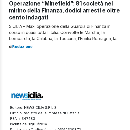
Operazione “Minefield”: 81 società nel
mirino della Finanza, dodici arresti e oltre
cento indagati
SICILIA – Maxi operazione della Guardia di Finanza in
corso in quasi tutta l’Italia. Coinvolte le Marche, la
Lombardia, la Calabria, la Toscana, l’Emilia Romagna, la
Campania, la Sicilia, il Lazio e il Veneto. Operazione
di
Redazione
“Minefield” Dall’alba di questa mattina, oltre 350 militari
tra Finanzieri del Comando Provinciale di Reggio Emilia e
di altri Reparti […]
Editore: NEWSICILIA S.R.L.S.
Ufficio Registro delle Imprese di Catania
REA n. 347483
Iscritta dal 12/03/2014
Partita Iva e Codice fiscale: 05162320872