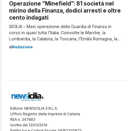
Operazione “Minefield”: 81 società nel
mirino della Finanza, dodici arresti e oltre
cento indagati
SICILIA – Maxi operazione della Guardia di Finanza in
corso in quasi tutta l’Italia. Coinvolte le Marche, la
Lombardia, la Calabria, la Toscana, l’Emilia Romagna, la
Campania, la Sicilia, il Lazio e il Veneto. Operazione
di
Redazione
“Minefield” Dall’alba di questa mattina, oltre 350 militari
tra Finanzieri del Comando Provinciale di Reggio Emilia e
di altri Reparti […]
Editore: NEWSICILIA S.R.L.S.
Ufficio Registro delle Imprese di Catania
REA n. 347483
Iscritta dal 12/03/2014
Partita Iva e Codice fiscale: 05162320872