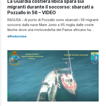
La Guardia costiera libica spara sui
migranti durante il soccorso: sbarcati a
Pozzallo in 56 – VIDEO
RAGUSA – Al porto di Pozzallo sono sbarcati i 56 migranti
soccorsi dalla nave Mare Jonio a 95 miglia dalle coste
libiche dove una motovedetta del Paese africano ha
sparato colpi di arma da fuoco. In banchina è scattata la
di
Redazione
macchina organizzativa di assistenza sanitaria e di
soccorso. Allo sbarco era presente anche Luca Casarini
capo […]