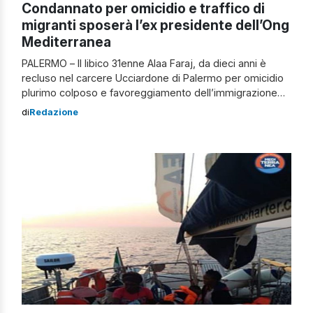
Condannato per omicidio e traffico di
migranti sposerà l’ex presidente dell’Ong
Mediterranea
PALERMO – Il libico 31enne Alaa Faraj, da dieci anni è
recluso nel carcere Ucciardone di Palermo per omicidio
plurimo colposo e favoreggiamento dell’immigrazione
clandestina, perché ritenuto uno degli scafisti del
di
Redazione
naufragio che ad agosto del 2015 provocò 49 morti. Alaa
Faraj sposerà l’ex presidente dell’Ong Mediterranea A
dicembre dell’anno scorso il Capo dello Stato Sergio […]