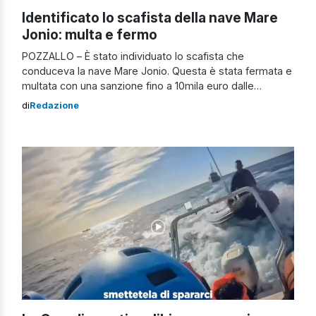
Identificato lo scafista della nave Mare
Jonio: multa e fermo
POZZALLO – È stato individuato lo scafista che
conduceva la nave Mare Jonio. Questa è stata fermata e
multata con una sanzione fino a 10mila euro dalle
Autorità. Secondo quando si apprende, gli operatori della
di
Redazione
ong Mediterranea sono accusati “di aver istigato la fuga
dei migranti per sottrarsi alla guardia libica“. La nave
sbarca al porto di Pozzallo Qualche […]