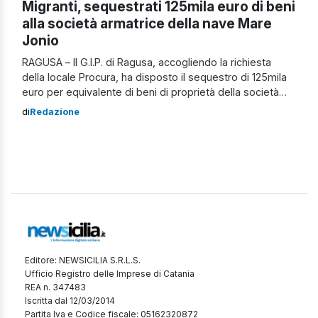
Migranti, sequestrati 125mila euro di beni
alla società armatrice della nave Mare
Jonio
RAGUSA – Il G.I.P. di Ragusa, accogliendo la richiesta
della locale Procura, ha disposto il sequestro di 125mila
euro per equivalente di beni di proprietà della società
Idra Social Shipping, armatrice della nave Mare Jonio. Il
di
Redazione
provvedimento è stato emesso nell’ambito di
un’inchiesta per favoreggiamento aggravato
dell’immigrazione clandestina e violazione del codice
della navigazione. Ad […]
Editore: NEWSICILIA S.R.L.S.
Ufficio Registro delle Imprese di Catania
REA n. 347483
Iscritta dal 12/03/2014
Partita Iva e Codice fiscale: 05162320872