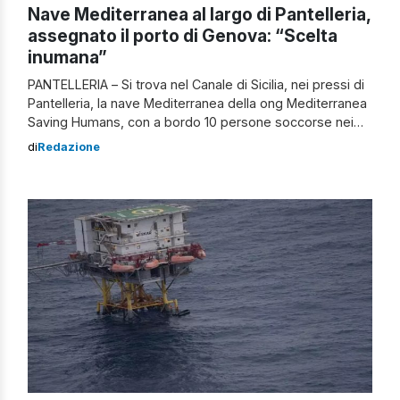
Nave Mediterranea al largo di Pantelleria,
assegnato il porto di Genova: “Scelta
inumana”
PANTELLERIA – Si trova nel Canale di Sicilia, nei pressi di
Pantelleria, la nave Mediterranea della ong Mediterranea
Saving Humans, con a bordo 10 persone soccorse nei
giorni scorsi. La decisione L’organizzazione fa sapere
di
Redazione
che “alle 2.35 di stanotte il ministero dell’Interno ha
confermato l’assegnazione del porto di Genova come
luogo sicuro di sbarco”. Una […]