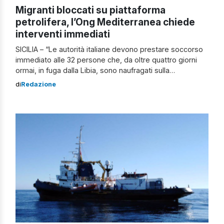
Migranti bloccati su piattaforma
petrolifera, l’Ong Mediterranea chiede
interventi immediati
SICILIA – “Le autorità italiane devono prestare soccorso
immediato alle 32 persone che, da oltre quattro giorni
ormai, in fuga dalla Libia, sono naufragati sulla
piattaforma petrolifera Miskar, di proprietà della
di
Redazione
multinazionale inglese British Gas, che si trova al largo
delle coste tunisine, nel Mediterraneo centrale”, ha
affermato la Ong Mediterranea Saving Humans in merito
[…]