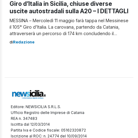
Giro d’Italia in Sicilia, chiuse diverse
uscite autostradali sulla A20 – I DETTAGLI
MESSINA – Mercoledì 11 maggio farà tappa nel Messinese
il 105° Giro d’Italia. La carovana, partendo da Catania,
attraverserà un percorso di 174 km concludendo il
proprio tragitto a Messina. Per favorire lo svolgimento
di
Redazione
della competizione sarà necessario interdire: sulla A20
Messina-Palermo le uscite autostradali di Milazzo,
Rometta e Villafranca, tra le ore 12 e […]
Editore: NEWSICILIA S.R.L.S.
Ufficio Registro delle Imprese di Catania
REA n. 347483
Iscritta dal 12/03/2014
Partita Iva e Codice fiscale: 05162320872
Iscrizione al ROC: n. 24774 del 10/09/2014