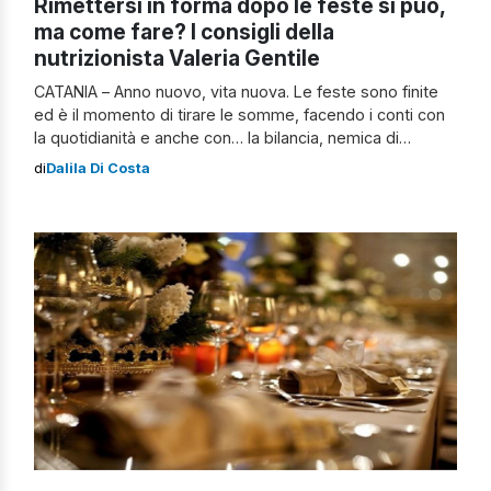
Rimettersi in forma dopo le feste si può,
ma come fare? I consigli della
nutrizionista Valeria Gentile
CATANIA – Anno nuovo, vita nuova. Le feste sono finite
ed è il momento di tirare le somme, facendo i conti con
la quotidianità e anche con… la bilancia, nemica di
chiunque voglia raggiungere il proprio peso forma
di
Dalila Di Costa
eliminando i chilogrammi in eccesso. Tra i buoni propositi
per il 2021, sicuramente, ci sarà anche quello […]