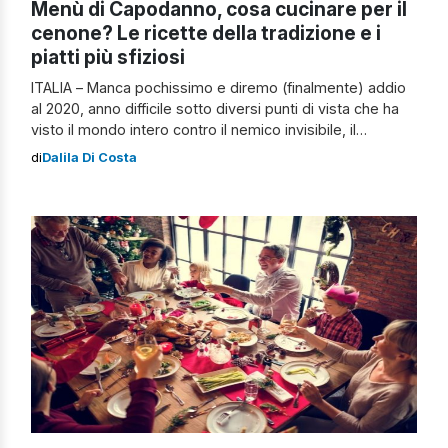
Menù di Capodanno, cosa cucinare per il
cenone? Le ricette della tradizione e i
piatti più sfiziosi
ITALIA – Manca pochissimo e diremo (finalmente) addio
al 2020, anno difficile sotto diversi punti di vista che ha
visto il mondo intero contro il nemico invisibile, il
Coronavirus, il quale si cerca – in tutti i modi – di
di
Dalila Di Costa
sconfiggere, una volta per tutte. Per un Capodanno
degno di nota, è necessario che vi […]