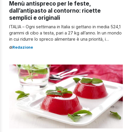
Menù antispreco per le feste,
dall’antipasto al contorno: ricette
semplici e originali
ITALIA – Ogni settimana in Italia si gettano in media 524,1
grammi di cibo a testa, pari a 27 kg all’anno. In un mondo
in cui ridurre lo spreco alimentare è una priorità, i
surgelati possono essere validi alleati. La loro capacità di
di
Redazione
conservazione a lungo termine è una perfetta “arma” da
usare a proprio […]