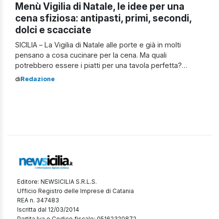
Menù Vigilia di Natale, le idee per una
cena sfiziosa: antipasti, primi, secondi,
dolci e scacciate
SICILIA – La Vigilia di Natale alle porte e già in molti
pensano a cosa cucinare per la cena. Ma quali
potrebbero essere i piatti per una tavola perfetta?
Diverse sono le idee per un menù completo e che risulti
di
Redazione
invitante agli occhi dei commensali. Diamo un’occhiata
insieme. Gli antipasti Per inaugurare in maniera soft […]
Editore: NEWSICILIA S.R.L.S.
Ufficio Registro delle Imprese di Catania
REA n. 347483
Iscritta dal 12/03/2014
Partita Iva e Codice fiscale: 05162320872