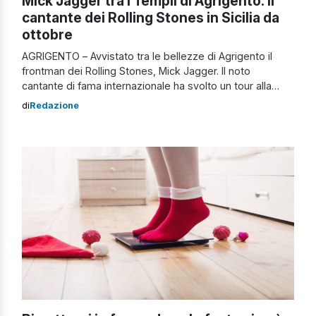
Mick Jagger tra i Templi di Agrigento: il
cantante dei Rolling Stones in Sicilia da
ottobre
AGRIGENTO – Avvistato tra le bellezze di Agrigento il
frontman dei Rolling Stones, Mick Jagger. Il noto
cantante di fama internazionale ha svolto un tour alla
Valle dei Templi, pranzato in riva al mare a San Leone e
di
Redazione
visitato la cattedrale di San Gerlando. Il menù del
frontman britannico, preparato da un noto chef di […]