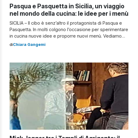
Pasqua e Pasquetta in Sicilia, un viaggio
nel mondo della cucina: le idee per i menù
SICILIA – Il cibo è senz’altro il protagonista di Pasqua e
Pasquetta. In molti colgono l’occasione per sperimentare
in cucina nuove idee e proporre nuovi menù. Vediamo
insieme alcune proposte. Primi piatti In genere in Sicilia i
di
Chiara Gangemi
primi piatti per Pasqua e Pasquetta non sono legati a
particolari tradizioni. In molti puntano all’utilizzo del ragù,
un […]