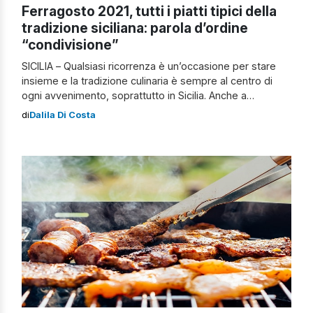
Ferragosto 2021, tutti i piatti tipici della
tradizione siciliana: parola d’ordine
“condivisione”
SICILIA – Qualsiasi ricorrenza è un’occasione per stare
insieme e la tradizione culinaria è sempre al centro di
ogni avvenimento, soprattutto in Sicilia. Anche a
Ferragosto, infatti, si preparano delle pietanze particolari
di
Dalila Di Costa
che rendono questa giornata unica nel suo genere. Le
ricette si tramandano di generazione in generazione e
poiché in genere il 15 agosto […]