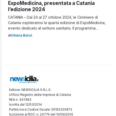
ExpoMedicina, presentata a Catania
l’edizione 2024
CATANIA – Dal 24 al 27 ottobre 2024, le Ciminiere di
Catania ospiteranno la quarta edizione di ExpoMedicina,
evento dedicato al settore sanitario. Il programma
prevede conferenze, tavole rotonde e workshop su
di
Chiara Borzì
temi come telemedicina, intelligenza artificiale e
digitalizzazione. Si discuterà anche dell’impatto a lungo
termine di queste tecnologie sulla diagnosi, il
trattamento e la […]
Editore: NEWSICILIA S.R.L.S.
Ufficio Registro delle Imprese di Catania
REA n. 347483
Iscritta dal 12/03/2014
Partita Iva e Codice fiscale: 05162320872
Iscrizione al ROC: n. 24774 del 10/09/2014