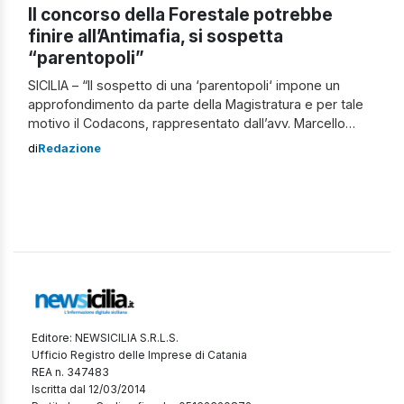
Il concorso della Forestale potrebbe
finire all’Antimafia, si sospetta
“parentopoli”
SICILIA – “Il sospetto di una ‘parentopoli‘ impone un
approfondimento da parte della Magistratura e per tale
motivo il Codacons, rappresentato dall’avv. Marcello
Drago dell’Ufficio Legale Regionale, annuncia un esposto
di
Redazione
alla Procura della Repubblica affinché sia fatta piena luce
sulla vicenda e sia garantita l’effettiva applicazione dei
principi di imparzialità, trasparenza e pari opportunità a
tutela […]
Editore: NEWSICILIA S.R.L.S.
Ufficio Registro delle Imprese di Catania
REA n. 347483
Iscritta dal 12/03/2014