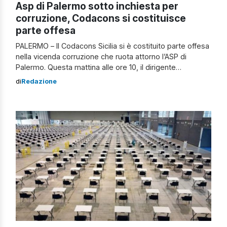
Asp di Palermo sotto inchiesta per
corruzione, Codacons si costituisce
parte offesa
PALERMO – Il Codacons Sicilia si è costituito parte offesa
nella vicenda corruzione che ruota attorno l’ASP di
Palermo. Questa mattina alle ore 10, il dirigente
dell’Ufficio Legale Regionale – il dottor Marcello Drago –
di
Redazione
si è recato in Procura per formalizzare la costituzione di
parte offesa; atto depositato contestualmente anche alla
Corte dei Conti. Un […]