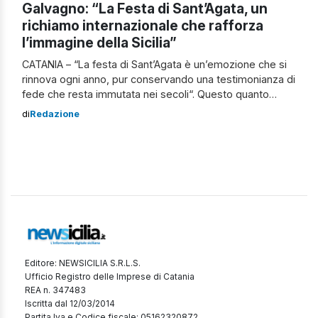
Galvagno: “La Festa di Sant’Agata, un
richiamo internazionale che rafforza
l’immagine della Sicilia”
CATANIA – “La festa di Sant’Agata è un’emozione che si
rinnova ogni anno, pur conservando una testimonianza di
fede che resta immutata nei secoli“. Questo quanto
afferma il presidente dell’Assemblea Regionale Siciliana,
di
Redazione
Gaetano Galvagno, all’interno di una nota. La festa di
Sant’Agata “Questo legame è tangibile anche per i
numerosi turisti che, in queste ore, […]
Editore: NEWSICILIA S.R.L.S.
Ufficio Registro delle Imprese di Catania
REA n. 347483
Iscritta dal 12/03/2014
Partita Iva e Codice fiscale: 05162320872