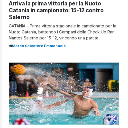
Arriva la prima vittoria per la Nuoto
Catania in campionato: 15-12 contro
Salerno
CATANIA – Prima vittoria stagionale in campionato per la
Nuoto Catania, battendo i Campani della Check Up Rari
Nantes Salerno per 15-12, vincendo una partita
fondamentale per il proprio cammino, e che fa
di
Marco Salvatore Emmanuele
soprattutto morale, dopo le sconfitte di misura contro la
Iren Genova Quinto e la De Akker Team. Il corso della
partita […]