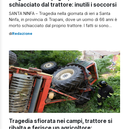
schiacciato dal trattore: inutili i soccorsi
SANTA NINFA – Tragedia nella giornata di ieri a Santa
Ninfa, in provincia di Trapani, dove un uomo di 66 anni è
morto schiacciato dal proprio trattore. I fatti si sono
verificati in tarda mattinata, mentre la vittima si stava
di
Redazione
occupando di alcuni lavori in campagna nel suo
appezzamento di terreno. Per lui si sono […]
Tragedia sfiorata nei campi, trattore si
ribalta e ferisce un agricoltore: