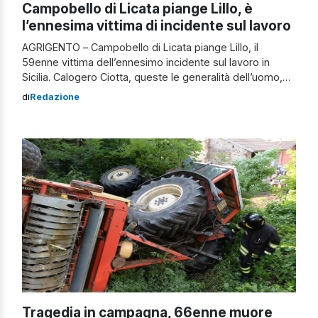
Campobello di Licata piange Lillo, è
l’ennesima vittima di incidente sul lavoro
AGRIGENTO – Campobello di Licata piange Lillo, il
59enne vittima dell’ennesimo incidente sul lavoro in
Sicilia. Calogero Ciotta, queste le generalità dell’uomo,
ha perso la vita alle prime luci del mattino di ieri.
di
Redazione
L’incidente sulla Statale 123 e la morte di Calogero Ciotta
Un incidente lungo la Statale 123 lo ha visto coinvolto
mentre l’agricoltore […]
Tragedia in campagna, 66enne muore