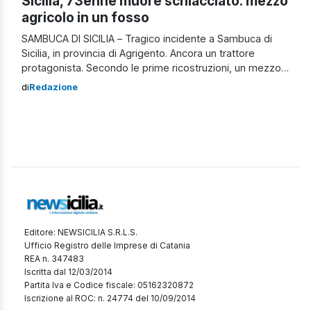
Sicilia, 73enne muore schiacciato: mezzo
agricolo in un fosso
SAMBUCA DI SICILIA – Tragico incidente a Sambuca di
Sicilia, in provincia di Agrigento. Ancora un trattore
protagonista. Secondo le prime ricostruzioni, un mezzo
agricolo sarebbe caduto in un fosso in contrada Balata,
di
Redazione
schiacciando il conducente, Antonino Ienna, di 73 anni.
Nulla da fare per lui, troppo gravi i traumi riportati. Inutili i
soccorsi dei […]
Editore: NEWSICILIA S.R.L.S.
Ufficio Registro delle Imprese di Catania
REA n. 347483
Iscritta dal 12/03/2014
Partita Iva e Codice fiscale: 05162320872
Iscrizione al ROC: n. 24774 del 10/09/2014