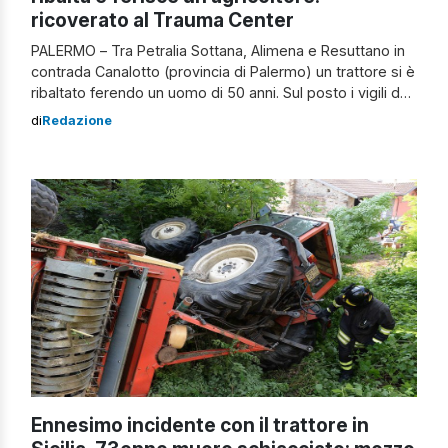
ricoverato al Trauma Center
PALERMO – Tra Petralia Sottana, Alimena e Resuttano in
contrada Canalotto (provincia di Palermo) un trattore si è
ribaltato ferendo un uomo di 50 anni. Sul posto i vigili del
fuoco, per mettere in sicurezza l’area e aiutare l’uomo.
di
Redazione
Presenti anche i sanitari del 118 che, dopo le prime cure
del caso, hanno trasportato l’agricoltore […]
Ennesimo incidente con il trattore in