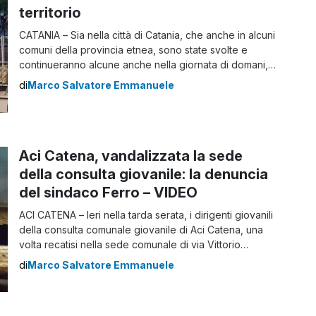
territorio
CATANIA – Sia nella città di Catania, che anche in alcuni
comuni della provincia etnea, sono state svolte e
continueranno alcune anche nella giornata di domani,
iniziative dedite al tema della “Giornata internazionale
di
Marco Salvatore Emmanuele
per l’eliminazione della violenza contro le donne“, data
convenzionale del 25 novembre. La “Marcia delle
scarpe rosse” a Catania Uno degli eventi sicuramente
[…]
Aci Catena, vandalizzata la sede
della consulta giovanile: la denuncia
del sindaco Ferro – VIDEO
ACI CATENA – Ieri nella tarda serata, i dirigenti giovanili
della consulta comunale giovanile di Aci Catena, una
volta recatisi nella sede comunale di via Vittorio
Emanuele (solitamente usata per le politiche giovanili
di
Marco Salvatore Emmanuele
comunali), situata nel quartiere Santa Lucia (nel pieno
centro storico), hanno trovato una brutta sorpresa. La
sede era stata messa a soqquadro […]