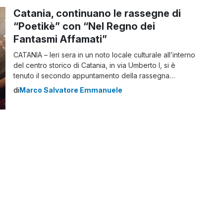
Catania, continuano le rassegne di
“Poetikè” con “Nel Regno dei
Fantasmi Affamati”
CATANIA – Ieri sera in un noto locale culturale all’interno
del centro storico di Catania, in via Umberto I, si è
tenuto il secondo appuntamento della rassegna
poetica letteraria “Poetikè“. A organizzare il tutto,
di
Marco Salvatore Emmanuele
l’associazione culturale Sikè, nata da poco tempo ma
già in grado di proporre tante iniziative pluridisciplinari,
che siano letterarie, ambientali o […]