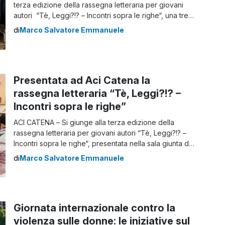
terza edizione della rassegna letteraria per giovani
autori “Tè, Leggi?!? – Incontri sopra le righe“, una tre
giorni di narrativa e poesia, sia in Italiano che in lingue
di
Marco Salvatore Emmanuele
straniere. Il programma dei tre giorni La
programmazione è stata suddivisa con svariate attività
a cominciare dalla […]
Presentata ad Aci Catena la
rassegna letteraria “Tè, Leggi?!? –
Incontri sopra le righe”
ACI CATENA – Si giunge alla terza edizione della
rassegna letteraria per giovani autori “Tè, Leggi?!? –
Incontri sopra le righe“, presentata nella sala giunta del
comune di Aci Catena. Il programma Tè, Leggi?!? –
di
Marco Salvatore Emmanuele
Incontri sopra le righe La rassegna letteraria,
organizzata nello specifico dalla Consulta giovanile
comunale con il supporto del comune stesso, […]
Giornata internazionale contro la
violenza sulle donne: le iniziative sul