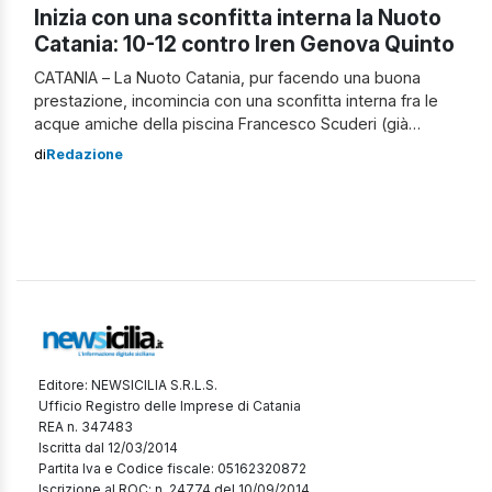
Inizia con una sconfitta interna la Nuoto
Catania: 10-12 contro Iren Genova Quinto
CATANIA – La Nuoto Catania, pur facendo una buona
prestazione, incomincia con una sconfitta interna fra le
acque amiche della piscina Francesco Scuderi (già
piscina Zurria), contro i Liguri della Iren Genova Quinto
di
Redazione
per 10-12. Il corso della partita I Genovesi partono subito
forte andando in poco tempo sullo 0-2; i Catanesi
reagiscono accorciando le […]
Editore: NEWSICILIA S.R.L.S.
Ufficio Registro delle Imprese di Catania
REA n. 347483
Iscritta dal 12/03/2014
Partita Iva e Codice fiscale: 05162320872
Iscrizione al ROC: n. 24774 del 10/09/2014