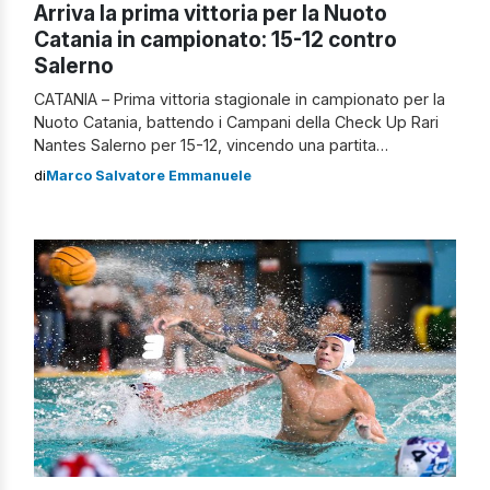
Arriva la prima vittoria per la Nuoto
Catania in campionato: 15-12 contro
Salerno
CATANIA – Prima vittoria stagionale in campionato per la
Nuoto Catania, battendo i Campani della Check Up Rari
Nantes Salerno per 15-12, vincendo una partita
fondamentale per il proprio cammino, e che fa
di
Marco Salvatore Emmanuele
soprattutto morale, dopo le sconfitte di misura contro la
Iren Genova Quinto e la De Akker Team. Il corso della
partita […]