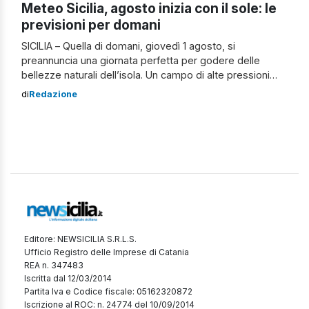
Meteo Sicilia, agosto inizia con il sole: le
previsioni per domani
SICILIA – Quella di domani, giovedì 1 agosto, si
preannuncia una giornata perfetta per godere delle
bellezze naturali dell’isola. Un campo di alte pressioni
abbraccia la regione, garantendo tempo stabile e
di
Redazione
assolato su tutto il territorio. Nel dettaglio, i cieli saranno
sereni o con poca nuvolosità per l’intera giornata su
litorale tirrenico, litorale ionico, litorale […]
Editore: NEWSICILIA S.R.L.S.
Ufficio Registro delle Imprese di Catania
REA n. 347483
Iscritta dal 12/03/2014
Partita Iva e Codice fiscale: 05162320872
Iscrizione al ROC: n. 24774 del 10/09/2014