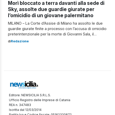
Morì bloccato a terra davanti alla sede di
Sky, assolte due guardie giurate per
l’omicidio di un giovane palermitano
MILANO – La Corte d’Assise di Milano ha assolto le due
guardie giurate finite a processo con l’accusa di omicidio
preterintenzionale per la morte di Giovanni Sala, il
giovane palermitano di 24 anni deceduto nella notte tra il
di
Redazione
19 e il 20 agosto 2023 davanti alla sede Sky di Rogoredo.
Secondo il verdetto, i due […]
Editore: NEWSICILIA S.R.L.S.
Ufficio Registro delle Imprese di Catania
REA n. 347483
Iscritta dal 12/03/2014
Partita Iva e Codice fiscale: 05162320872