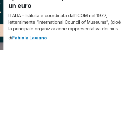
un euro
ITALIA – Istituita e coordinata dall’ICOM nel 1977,
letteralmente “International Council of Museums”, (cioè
la principale organizzazione rappresentativa dei musei
e dei suoi professionisti), la Giornata Internazionale dei
di
Fabiola Laviano
Musei, ha come obiettivo quello di promuovere
l’importanza di queste strutture, volte ad essere un
mezzo di scambio e arricchimento culturale. In
occasione di tale giorno si […]