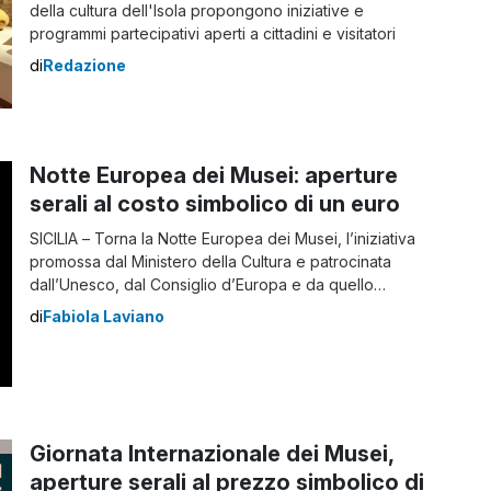
della cultura dell'Isola propongono iniziative e
programmi partecipativi aperti a cittadini e visitatori
di
Redazione
Notte Europea dei Musei: aperture
serali al costo simbolico di un euro
SICILIA – Torna la Notte Europea dei Musei, l’iniziativa
promossa dal Ministero della Cultura e patrocinata
dall’Unesco, dal Consiglio d’Europa e da quello
Internazionale dei Musei (ICOM). Avrà luogo sabato 17
di
Fabiola Laviano
maggio e si svolgerà in contemporanea in tutta Europa.
Ha come obiettivo quello di incentivare e promuovere
la cultura, la conoscenza del patrimonio e […]
Giornata Internazionale dei Musei,
aperture serali al prezzo simbolico di