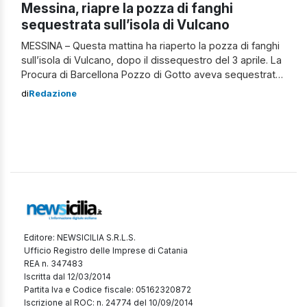
Messina, riapre la pozza di fanghi
sequestrata sull’isola di Vulcano
MESSINA – Questa mattina ha riaperto la pozza di fanghi
sull’isola di Vulcano, dopo il dissequestro del 3 aprile. La
Procura di Barcellona Pozzo di Gotto aveva sequestrato
il sito per delle verifiche. Il provvedimento è arrivato in
di
Redazione
seguito a due istanze presentate dall’avvocato Rosario
Venuto per conto di Gustavo Conti, rappresentante della
società Geoterme […]
Editore: NEWSICILIA S.R.L.S.
Ufficio Registro delle Imprese di Catania
REA n. 347483
Iscritta dal 12/03/2014
Partita Iva e Codice fiscale: 05162320872
Iscrizione al ROC: n. 24774 del 10/09/2014